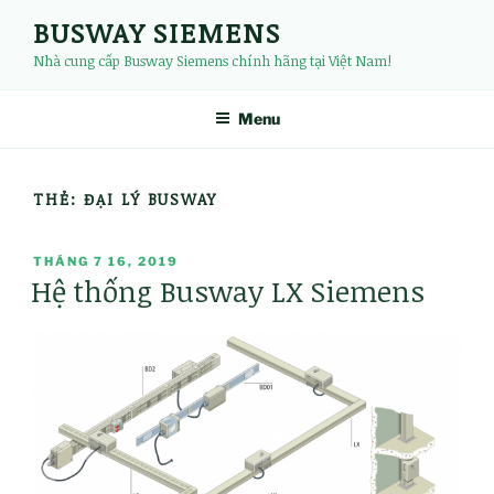
Chuyển
BUSWAY SIEMENS
đến
Nhà cung cấp Busway Siemens chính hãng tại Việt Nam!
phần
nội
dung
Menu
THẺ:
ĐẠI LÝ BUSWAY
ĐĂNG
THÁNG 7 16, 2019
Hệ thống Busway LX Siemens
TRONG