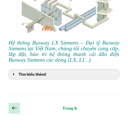
Hệ thống Busway LX Siemens – Đại lý Busway
Siemens tại Việt Nam, chúng tôi chuyên cung cấp,
lắp đặt, bảo trì hệ thống thanh cái dẫn điện
Busway Siemens các dòng (LX, LI…)
Tìm hiểu thêm!
Phân
Trang
Trang
6
trang
trước
bài
viết