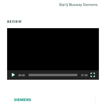
Đại lý Busway Siemens
REVIEW
Trình
chơi
Video
00:00
07:35
Cấu trúc hệ thống Busway LX Siemens
1 – Thanh cái Busway dẫn điện thẳng
2 – Tap off Box (Hộp lấy điện)