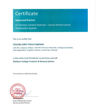
3 – Đầu nối máy biến áp
4 – Đầu nối tủ điện
5 – Thanh Busway chuyển hướng
6 – Phụ kiện Busway
Thanh cái Busway dẫn điện thẳng
Có hoặc không có rào chắn lửa, EN 60439-2.
Chống cháy lớp S120 DIN 4102 Part 9, tiêu
chuẩn ISO 834
Cấp độ bảo vệ IP54, (IP55 tùy theo yêu cầu)
Kích thước thanh cái Busway dẫn điện thẳng
(Chiều dài tiêu chuẩn 3 m / 2 m / 1 m. Chiều
dài tùy chỉnh từ 0,35 – 2,99 m, cài đặt ngang
hoặc dọc)