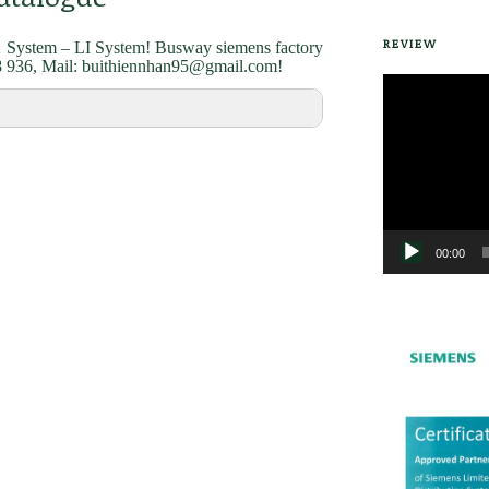
REVIEW
 System – LI System! Busway siemens factory
78 936, Mail: buithiennhan95@gmail.com!
Trình
chơi
Video
ystem – LI system
ications
00:00
ystem – LX system
fications