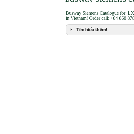
Busway Siemens Catalogue for: LX
in Vietnam! Order call: +84 868 8
Tìm hiểu thêm!
SIVACON 8PS busbar trunking s
Applications of the LI system
Benefits of the LI system
SIVACON 8PS – LI system specif
CLICK!
>>>Dowload free:
SIVACON 8PS busbar trunking s
Applications of the LX system
Benefits of the LX system
SIVACON 8PS – LX system speci