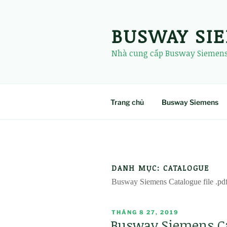
Chuyển
đến
BUSWAY SI
phần
nội
Nhà cung cấp Busway Siemens 
dung
Trang chủ
Busway Siemens
DANH MỤC:
CATALOGUE
Busway Siemens Catalogue file .pd
ĐĂNG
THÁNG 8 27, 2019
Busway Siemens C
TRONG